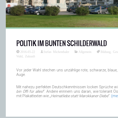
POLITIK IM BUNTEN SCHILDERWALD
2016-05-22
Stefan Michenthaler
Allgemein
Bildung
,
Ges
Wahl
,
Zukunft
Vor jeder Wahl stechen uns unzählige rote, schwarze, blaue, 
Auge.
Mit nahezu perfekten Deutschkenntnissen locken Sprüche wi
bin Öffi für alles!
“. Andere erinnern uns daran, wie tolerant 
mit Plakattexten wie „
Heimatliebe statt Marokkaner-Diebe
“.
(me