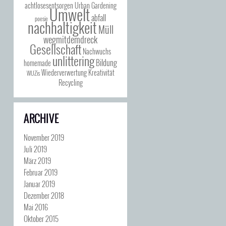
achtlosesentsorgen
Urban Gardening
Umwelt
abfall
poesie
nachhaltigkeit
Müll
wegmitdemdreck
Gesellschaft
Nachwuchs
unlittering
Bildung
homemade
Wiederverwertung
Kreativität
WUZis
Recycling
ARCHIVE
November 2019
Juli 2019
März 2019
Februar 2019
Januar 2019
Dezember 2018
Mai 2016
Oktober 2015