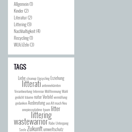
Allgemein
(1)
Kinder
(2)
Literatur
(2)
Littering
(9)
Nachhaltigkeit
(4)
Recycling
(1)
WU(r)Zeln
(3)
TAGS
Liebe
Erziehung
cleanup
Upcycling
litterati
antennekärnten
Verantwortung
Interesse
Mülltrennung
Wahl
natur
Vorbild
gedicht
träume
vermüllung
Ausbeutung
gedanken
aus Alt mach Neu
litter
onepieceatatime
traum
littering
wastewarrior
Rabe
Untergang
Zukunft
umweltschutz
Seele