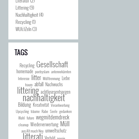
Literatur
(2)
Littering
(9)
Nachhaltigkeit
(4)
Recycling
(1)
WU(r)Zeln
(3)
TAGS
Gesellschaft
Recycling
homemade
poetryslam
antennekärnten
litter
Liebe
Interesse
Mülltrennung
abfall
Nachwuchs
traum
littering
achtlosesentsorgen
nachhaltigkeit
Bildung
Kreativität
Verantwortung
Upcycling
träume
Rabe
Seele
gedanken
wegmitdemdreck
Wahl
future
Müll
Wiederverwertung
cleanup
umweltschutz
aus Alt mach Neu
litterati
Vorbild
poesie