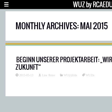
WUZ by RCAED
MONTHLY ARCHIVES: MAI 2015
BEGINN UNSERER PROJEKTARBEIT: „WI
ZUKUNFT“
2015-05-13
Lisa Reiss
WU(r)Zeln
WUZis