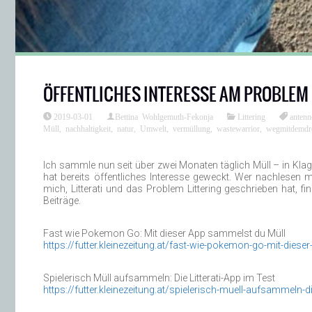
ÖFFENTLICHES INTERESSE AM PROBLEM 
2019-03-01
Bettina Wohlgemuth-Fekonja
Littering
antenn
Müll
,
nachhaltigkeit
,
natur
,
Umwelt
,
vermüllung
,
wastewarrior
,
wegmitdemdr
Ich sammle nun seit über zwei Monaten täglich Müll – in Kl
hat bereits öffentliches Interesse geweckt. Wer nachlesen 
mich, Litterati und das Problem Littering geschrieben hat, fi
Beiträge.
Fast wie Pokemon Go: Mit dieser App sammelst du Müll
https://futter.kleinezeitung.at/fast-wie-pokemon-go-mit-dies
Spielerisch Müll aufsammeln: Die Litterati-App im Test
https://futter.kleinezeitung.at/spielerisch-muell-aufsammeln-die