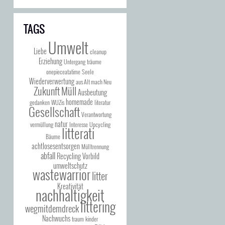
TAGS
Umwelt
Liebe
cleanup
Erziehung
Untergang
träume
onepieceatatime
Seele
Wiederverwertung
aus Alt mach Neu
Zukunft
Müll
Ausbeutung
homemade
gedanken
WUZis
literatur
Gesellschaft
Verantwortung
natur
vermüllung
Interesse
Upcycling
litterati
Bäume
achtlosesentsorgen
Mülltrennung
abfall
Recycling
Vorbild
umweltschutz
wastewarrior
litter
Kreativität
nachhaltigkeit
littering
wegmitdemdreck
Nachwuchs
traum
kinder