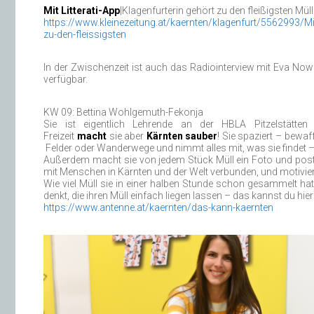
Mit Litterati-App
|Klagenfurterin gehört zu den fleißigsten Mü
https://www.kleinezeitung.at/kaernten/klagenfurt/5562993/Mit
zu-den-fleissigsten
In der Zwischenzeit ist auch das Radiointerview mit Eva No
verfügbar.
KW 09: Bettina Wohlgemuth-Fekonja
Sie ist eigentlich Lehrende an der HBLA Pitzelstätten
Freizeit
macht
sie aber
Kärnten
sauber
! Sie spaziert – bewa
Felder oder Wanderwege und nimmt alles mit, was sie findet – u
Außerdem macht sie von jedem Stück Müll ein Foto und postet e
mit Menschen in Kärnten und der Welt verbunden, und motivi
Wie viel Müll sie in einer halben Stunde schon gesammelt h
denkt, die ihren Müll einfach liegen lassen – das kannst du hi
https://www.antenne.at/kaernten/das-kann-kaernten