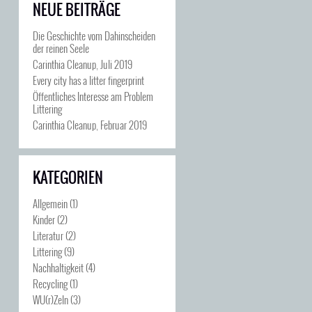
NEUE BEITRÄGE
Die Geschichte vom Dahinscheiden
der reinen Seele
Carinthia Cleanup, Juli 2019
Every city has a litter fingerprint
Öffentliches Interesse am Problem
Littering
Carinthia Cleanup, Februar 2019
KATEGORIEN
Allgemein
(1)
Kinder
(2)
Literatur
(2)
Littering
(9)
Nachhaltigkeit
(4)
Recycling
(1)
WU(r)Zeln
(3)