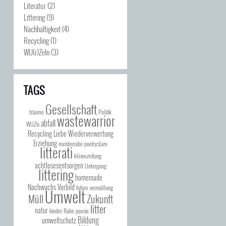
Literatur
(2)
Littering
(9)
Nachhaltigkeit
(4)
Recycling
(1)
WU(r)Zeln
(3)
TAGS
Gesellschaft
träume
Politik
wastewarrior
abfall
WUZis
Recycling
Liebe
Wiederverwertung
Erziehung
meisterrabe
poetryslam
litterati
kleinezeitung
achtlosesentsorgen
Untergang
littering
homemade
Nachwuchs
Vorbild
future
vermüllung
Umwelt
Müll
Zukunft
litter
natur
kinder
Rabe
poesie
Bildung
umweltschutz