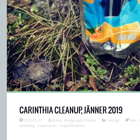
CARINTHIA CLEANUP, JÄNNER 2019
2019-01-31
Bettina Wohlgemuth-Fekonja
Littering
litter
,
unlittering
,
wastewarrior
,
wegmitdemdreck