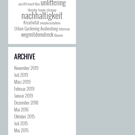
unlittering
aus Alt mach Neu
literatur
traum
cleanup
nachhaltigkeit
Kreativität
onepieceatatime
Urban Gardening
Ausbeutung
Interesse
wegmitdemdreck
Bäume
ARCHIVE
November 2019
Juli 2019
März 2019
Februar 2019
Januar 2019
Dezember 2018
Mai 2016
Oktober 2015
Juli 2015
Mai 2015